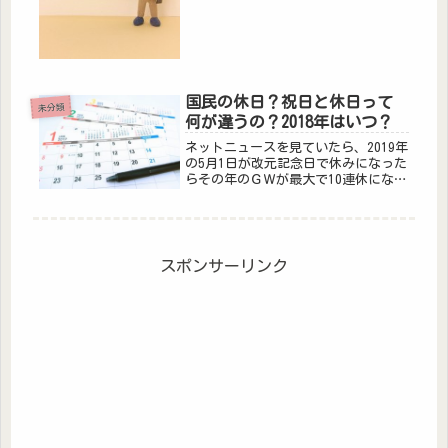
茶、お菓子も毎年お約束のように考
え...
国民の休日？祝日と休日って
未分類
何が違うの？2018年はいつ？
ネットニュースを見ていたら、2019年
の5月1日が改元記念日で休みになった
らその年のＧＷが最大で10連休になる
かもという記事が。10連休で喜ぶ人、
嘆く人と様々ですよね。そんな中、思
ったのが、そんなに連休になるのはな
ぜという疑問。5月1日が祝...
スポンサーリンク