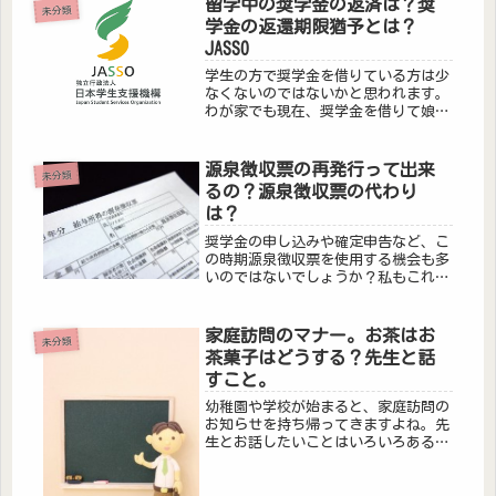
留学中の奨学金の返済は？奨
未分類
で、ご紹介します！
学金の返還期限猶予とは？
JASSO
学生の方で奨学金を借りている方は少
なくないのではないかと思われます。
わが家でも現在、奨学金を借りて娘た
ちは学生生活を送っています。卒業
後、奨学金の返還が始まるのが通常で
すが、もし、大学を卒業後、海外留学
源泉徴収票の再発行って出来
未分類
をする場合、奨学金の返還はどうなる
るの？源泉徴収票の代わり
ので...
は？
奨学金の申し込みや確定申告など、こ
の時期源泉徴収票を使用する機会も多
いのではないでしょうか？私もこれか
ら必要になるんですが、前職場から送
ってもらったはずの源泉徴収票が見当
たらない！！そんな私と同じようなこ
家庭訪問のマナー。お茶はお
未分類
とになってしまったときのために私が
茶菓子はどうする？先生と話
ど...
すこと。
幼稚園や学校が始まると、家庭訪問の
お知らせを持ち帰ってきますよね。先
生とお話したいことはいろいろあるけ
ど部屋に上がらなければいいのにと毎
年思ってしまうのは私だけでしょうか
(笑)部屋も片付けないといけないしお