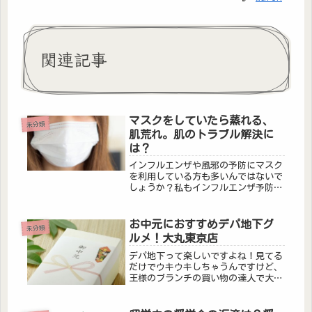
関連記事
マスクをしていたら蒸れる、
未分類
肌荒れ。肌のトラブル解決に
は？
インフルエンザや風邪の予防にマスク
を利用している方も多いんではないで
しょうか？私もインフルエンザ予防の
ため、ここ最近はずっと仕事中はマス
クを着用しています。この連休中は家
で過ごすことが多かったんですが、鏡
お中元におすすめデパ地下グ
未分類
を見てドキッ！マスクが当たっていた
ルメ！大丸東京店
目...
デパ地下って楽しいですよね！見てる
だけでウキウキしちゃうんですけど、
王様のブランチの買い物の達人で大丸
東京店のデパ地下グルメを紹介してま
した！ちょっと夏のお中元にもいいん
じゃないかなっていう商品があったの