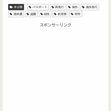
未分類
パスポート
再発行
海外
海外旅行
渡航書
盗難
紛失
航空券
財布
スポンサーリンク