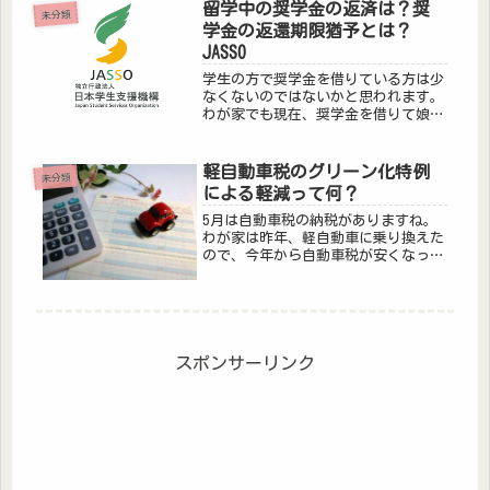
留学中の奨学金の返済は？奨
未分類
学金の返還期限猶予とは？
JASSO
学生の方で奨学金を借りている方は少
なくないのではないかと思われます。
わが家でも現在、奨学金を借りて娘た
ちは学生生活を送っています。卒業
後、奨学金の返還が始まるのが通常で
すが、もし、大学を卒業後、海外留学
軽自動車税のグリーン化特例
未分類
をする場合、奨学金の返還はどうなる
による軽減って何？
ので...
5月は自動車税の納税がありますね。
わが家は昨年、軽自動車に乗り換えた
ので、今年から自動車税が安くなって
よかったなって思ってたんですけど、
実際に納税書が届いてみてみたら、二
台ある軽自動車の納税額が違ったんで
す。どうして？ということで、軽自動
車...
スポンサーリンク