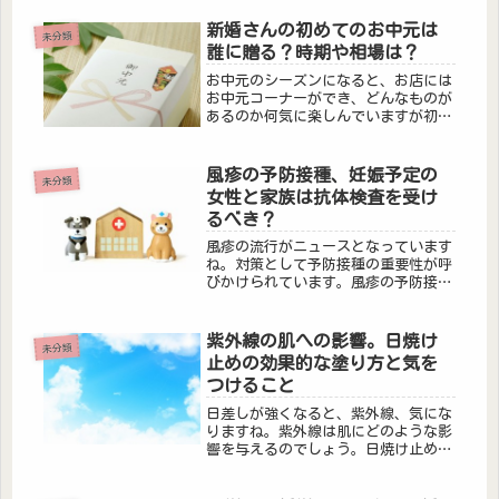
新婚さんの初めてのお中元は
未分類
誰に贈る？時期や相場は？
お中元のシーズンになると、お店には
お中元コーナーができ、どんなものが
あるのか何気に楽しんでいますが初め
てお中元をあげるという新婚さんはど
うすればいいんだろうと悩んでしまい
ますよね。誰に贈ればいいのでしょ
風疹の予防接種、妊娠予定の
未分類
う。どんなものをあげたらいいのでし
女性と家族は抗体検査を受け
ょう...
るべき？
風疹の流行がニュースとなっています
ね。対策として予防接種の重要性が呼
びかけられています。風疹の予防接種
を受けたかどうか覚えていますか？受
けたどうか確認する方法はあるんでし
ょうか？
紫外線の肌への影響。日焼け
未分類
止めの効果的な塗り方と気を
つけること
日差しが強くなると、紫外線、気にな
りますね。紫外線は肌にどのような影
響を与えるのでしょう。日焼け止めを
上手に使って、紫外線から肌を守りま
しょう。