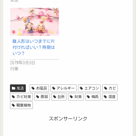
雛人形はいつまでに片
付ければいい？時期は
いつ？
2019年3月3日
行事
生活
お風呂
アレルギー
エアコン
カビ
カビ対策
原因
台所
対策
梅雨
湿度
観葉植物
スポンサーリンク