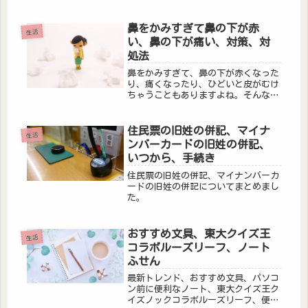
の選び方についてまとめました！
鼻をかみすぎて鼻の下が赤
生活
い、鼻の下が痛い、対策、対
処法
鼻をかみすぎて、鼻の下が赤くなった
り、痛くなったり、ひどいと皮がむけ
ちゃうこともありますよね。そんなと
きの対策や対処法についてまとめまし
た。
住民票の旧姓の併記、マイナ
生活
ンバーカードの旧姓の併記、
いつから、手続き
住民票の旧姓の併記、マイナンバーカ
ードの旧姓の併記についてまとめまし
た。
おすすめ文具、東大クイズ王
生活
コラボルーズリーフ、ノート
ふせん
最新トレンド、おすすめ文具、パソコ
ン前に便利なノート、東大クイズ王ク
イズノックコラボルーズリーフ、便利